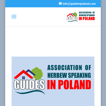
info@guideinpoland.com