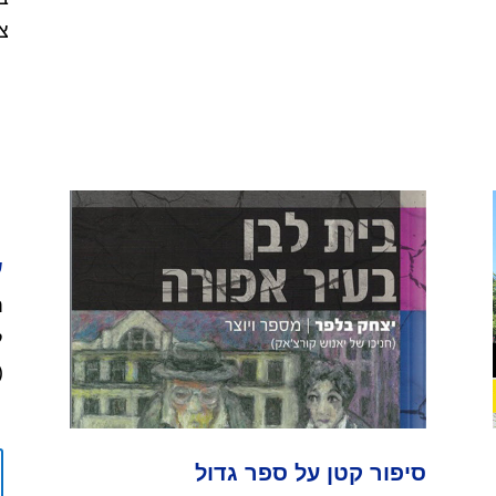
צו
ש
ח
ל
).
סיפור קטן על ספר גדול