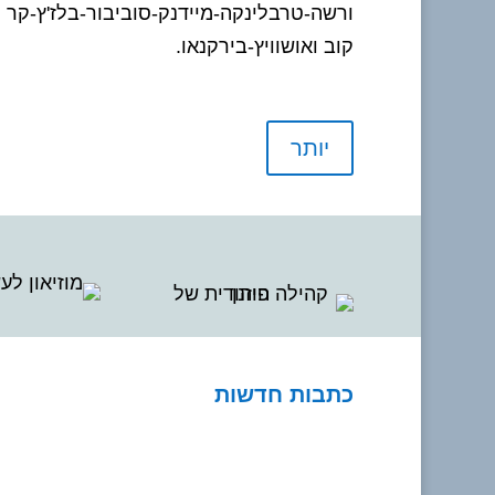
ורשה-טרבלינקה-מיידנק-סוביבור-בלז'ץ-קר
קוב ואושוויץ-בירקנאו.
יותר
כתבות חדשות