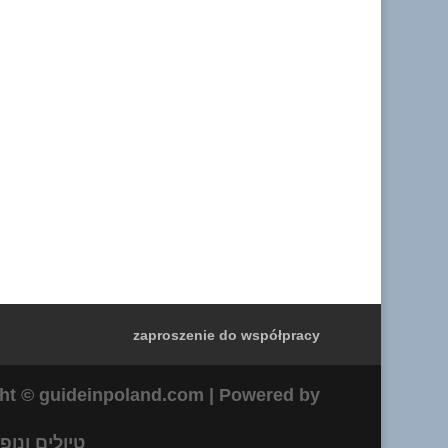
חדשות האתר – שיתוף פעולה בין העמותה לבי
zaproszenie do współpracy
ht © guideinpoland.com | Powered by
טיולים ונופ