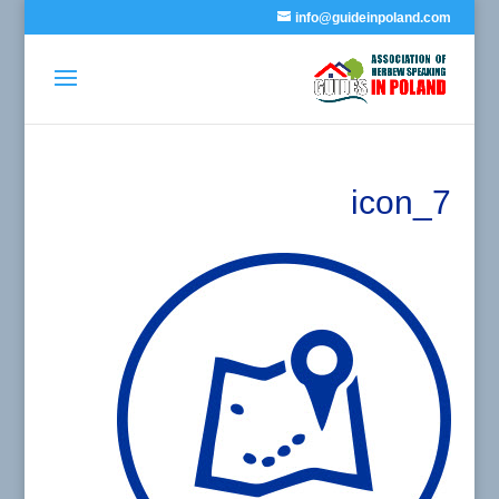
info@guideinpoland.com
icon_7