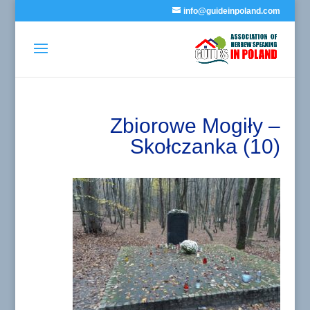
info@guideinpoland.com
Zbiorowe Mogiły –
Skołczanka (10)