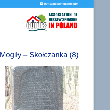
info@guideinpoland.com
Mogiły – Skołczanka (8)