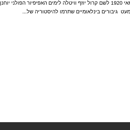
לאיש שנולד בכפר דרומית לקרקוב ב 18 למאי 1920 לשם קרול יוזף וויטלה לימים האפיפיור הפולני יוחנן
עט גיבורים בינלאומיים שתרמו להיסטוריה של...