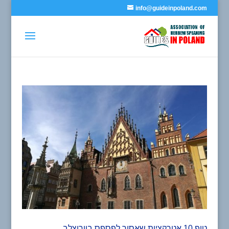
info@guideinpoland.com
טופ 10 אטרקציות שאסור לפספס בוורוצלב